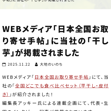
しい野
菜・果
物・農
WEBメディア「日本全国お取
産加工
り寄せ手帖」に当社の「干し
品を全
芋」が掲載されました
国へ
2025.11.22
大地のいのち
WEBメディア「
日本全国お取り寄せ手帖
」にて、当
社の「
全国どこでも食べ比べセット（平干し・皮付
き）
」が紹介されました！
編集長アッキー氏による連載企画にて、代表・生