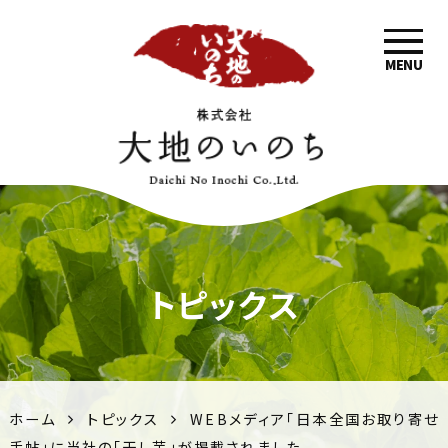
MENU
大地の
トピックス
いのち
| 九州
の美味
ホーム
トピックス
WEBメディア「日本全国お取り寄せ
手帖」に当社の「干し芋」が掲載されました