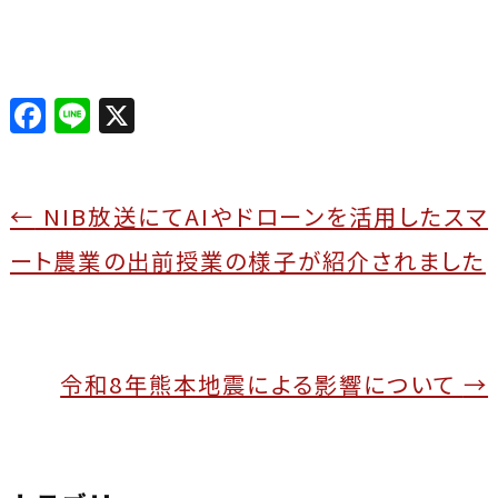
F
Li
X
a
n
c
e
e
←
NIB放送にてAIやドローンを活用したスマ
b
ート農業の出前授業の様子が紹介されました
o
o
k
令和8年熊本地震による影響について
→